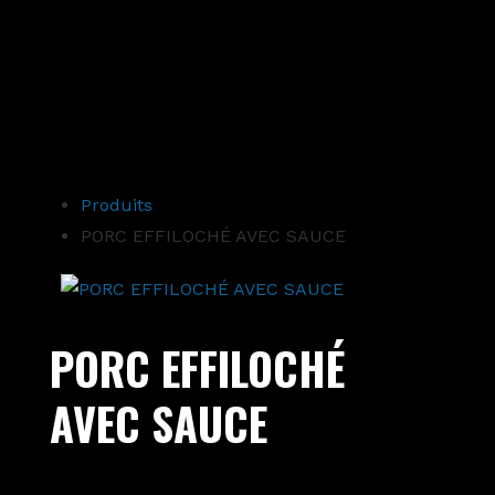
↓
passer
au
contenu
Produits
principal
PORC EFFILOCHÉ AVEC SAUCE
PORC EFFILOCHÉ
AVEC SAUCE